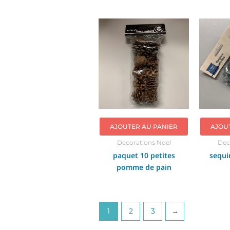
AJOUTER AU PANIER
AJOU
Decorations Noel
Dec
paquet 10 petites
sequi
pomme de pain
1
2
3
→