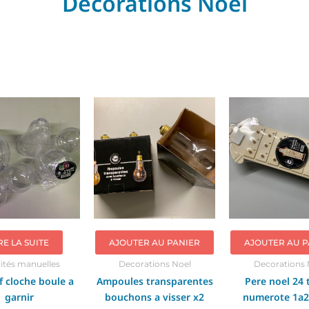
Decorations Noel
RE LA SUITE
AJOUTER AU PANIER
AJOUTER AU P
vités manuelles
Decorations Noel
Decorations 
f cloche boule a
Ampoules transparentes
Pere noel 24 t
garnir
bouchons a visser x2
numerote 1a2