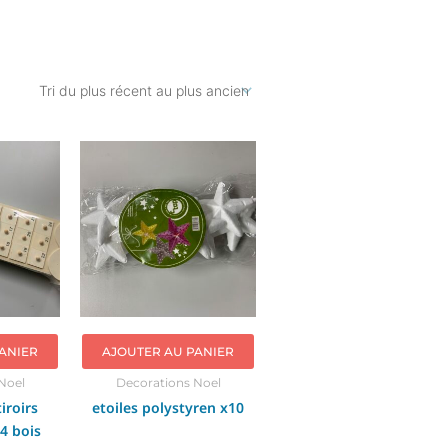
ANIER
AJOUTER AU PANIER
Noel
Decorations Noel
iroirs
etoiles polystyren x10
4 bois