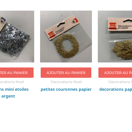
TER AU PANIER
AJOUTER AU PANIER
AJOUTER AU P
orations Noel
Decorations Noel
Decorations 
ns mini etoiles
petites couronnes papier
decorations pap
argent