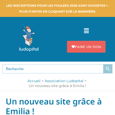
Aller
LES INSCRIPTIONS POUR LES FOULÉES 2026 SONT OUVERTES ! -
au
PLUS D'INFOS EN CLIQUANT SUR LA BANNIÈRE.
contenu
Menu
FAIRE UN DON
SEARCH B
Search
for:
Accueil
Association Ludopital
Un nouveau site grâce à Emilia !
Un nouveau site grâce à
Emilia !